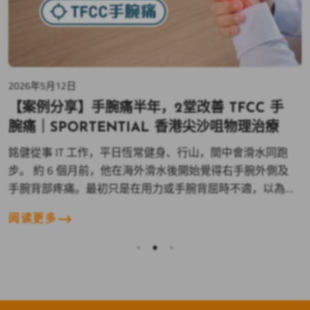
2026年5月12日
2
【案例分享】手腕痛半年，2堂改善 TFCC 手
腕痛｜SPORTENTIAL 香港尖沙咀物理治療
銘健從事 IT 工作，平日恆常健身、行山，間中會滑水同跑
步。 約 6 個月前，他在海外滑水後開始覺得右手腕外側及
手腕背部疼痛。最初只是在用力或手腕背屈時不適，以為
只是普通勞損，休息一陣便會好。 其後痛楚不但沒有減
（
阅读更多
輕，反而愈來愈多日常動作變成誘因，例如推門、做掌上
上
壓、提重物、握手、揸筷子及屈手腕等。MRI 證實為 TFCC
Tear（三角纖維軟骨損傷），即使已接受超過三個月物理
治療及長期配戴護具，情況仍未見明顯進展。 點解會拖咁
耐都未好？ 受傷之後，銘健主要接受的是衝擊波、針灸、