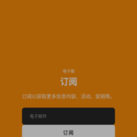
干擾電及護具固定等被動治療，痛楚偶爾會緩和，但只屬
短暫舒緩，手腕穩定性及功能表現並無真正改善。 日常生
活方面，握手、推門、做掌上壓、揸筷子及屈手腕仍然會
痛；運動方面，他完全停止需要手腕承重的訓練，連一向
喜歡的行山活動亦不敢再參與，擔心失足時以手撐地會令
傷勢惡化。 醫生提到，如保守治療再無進展，可能要考慮
手術修補，令他對能否重返運動生活感到憂慮。
Sportential 找出問題所在 來到 Sportential 後，團隊先了解
他的工作模式及運動目標，再安排有系統的檢查，而並非
电子报
只依賴影像報告。 檢查包括：手腕活動幅度（physiological
ROM），找出誘發痛楚及受限角度；與 TFCC 及 SLL 相關
订阅
的 special tests（如 piano key test、Watson...
订阅以获取更多信息内容、活动、促销等。
电子邮件
订阅